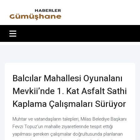
Balcılar Mahallesi Oyunalanı
Mevkii’nde 1. Kat Asfalt Sathi
Kaplama Çalışmaları Sürüyor
Muhtar ve vatandaşların talepleri, Milas Belediye Başkanı
Fevzi Topuz’un mahalle ziyaretlerinde tespit ettiği
yapılması gereken çalışmalar doğrultusunda planlanan