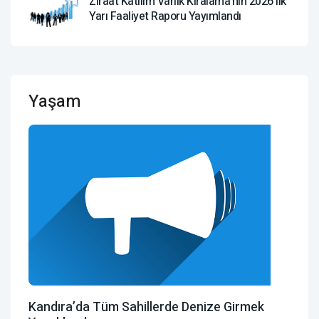
Ziraat Katılım Varlık Kiralama'nın 2026 Ilk
Yarı Faaliyet Raporu Yayımlandı
Yaşam
Kandıra’da Tüm Sahillerde Denize Girmek