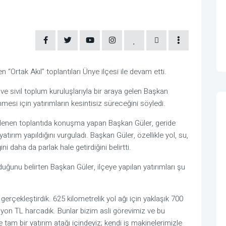
 “Ortak Akıl” toplantıları Ünye ilçesi ile devam etti.
i ve sivil toplum kuruluşlarıyla bir araya gelen Başkan
esi için yatırımların kesintisiz süreceğini söyledi.
lenen toplantıda konuşma yapan Başkan Güler, geride
yatırım yapıldığını vurguladı. Başkan Güler, özellikle yol, su,
ni daha da parlak hale getirdiğini belirtti.
duğunu belirten Başkan Güler, ilçeye yapılan yatırımları şu
gerçekleştirdik. 625 kilometrelik yol ağı için yaklaşık 700
ilyon TL harcadık. Bunlar bizim asli görevimiz ve bu
 tam bir yatırım atağı içindeyiz; kendi iş makinelerimizle