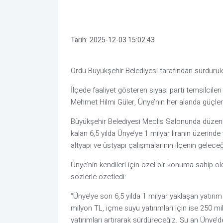
Tarih:
2025-12-03 15:02:43
Ordu Büyükşehir Belediyesi tarafından sürdürülen
İlçede faaliyet gösteren siyasi parti temsilciler
Mehmet Hilmi Güler, Ünye’nin her alanda güçlenm
Büyükşehir Belediyesi Meclis Salonunda düzen
kalan 6,5 yılda Ünye’ye 1 milyar liranın üzerinde 
altyapı ve üstyapı çalışmalarının ilçenin geleceği
Ünye’nin kendileri için özel bir konuma sahip ol
sözlerle özetledi:
“Ünye’ye son 6,5 yılda 1 milyar yaklaşan yatırım 
milyon TL, içme suyu yatırımları için ise 250 m
yatırımları artırarak sürdüreceğiz. Şu an Ünye’de