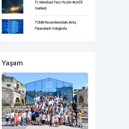
TL Mevduat Faizi Yüzde 46,65'e
Geriledi
TCMB Rezervlerindeki Artış
Piyasaların Odağında
Yaşam