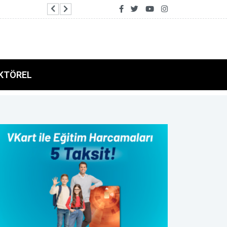
Antalya’da yangından etkilenen üreticilere ser
KTÖREL