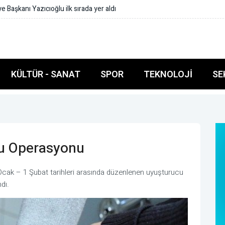
Belediyesi arasında Deprem Müzesi protokolü imzalandı
KÜLTÜR - SANAT
SPOR
TEKNOLOJI
SE
cu Operasyonu
 Ocak – 1 Şubat tarihleri arasında düzenlenen uyuşturucu
dı.