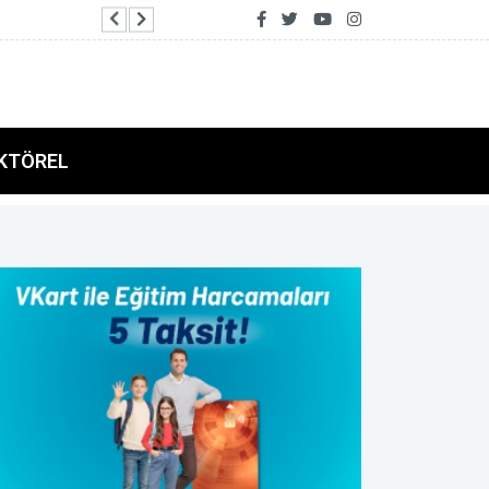
2026 Air Badminton Türkiye Şampiyonası Al
KTÖREL