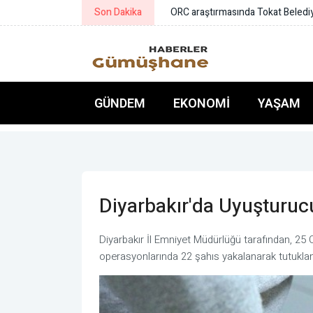
Son Dakika
AFAD ile Gaziantep Büyükşehir 
GÜNDEM
EKONOMI
YAŞAM
Diyarbakır'da Uyuşturu
Diyarbakır İl Emniyet Müdürlüğü tarafından, 25
operasyonlarında 22 şahıs yakalanarak tutuklan