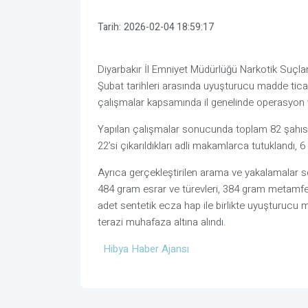
Tarih:
2026-02-04 18:59:17
Diyarbakır İl Emniyet Müdürlüğü Narkotik Suçl
Şubat tarihleri arasında uyuşturucu madde tica
çalışmalar kapsamında il genelinde operasyon v
Yapılan çalışmalar sonucunda toplam 82 şahıs h
22’si çıkarıldıkları adli makamlarca tutuklandı, 6
Ayrıca gerçekleştirilen arama ve yakalamalar s
484 gram esrar ve türevleri, 384 gram metamfe
adet sentetik ecza hap ile birlikte uyuşturucu m
terazi muhafaza altına alındı.
Hibya Haber Ajansı