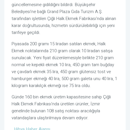
güncellemesine gidildiğini bildirdi. Büyükşehir
Belediyesi’ne bağlı Grand Plaza Gıda Turizm A.Ş.
tarafından işletilen Çiğli Halk Ekmek Fabrikası’nda alınan
karar doğrultusunda, hizmetin sürdürülebilirliği için yeni
tarifeye geçildi.
Piyasada 200 gramı 15 liradan satılan ekmek, Halk
Ekmek noktalarında 210 gram olarak 10 liradan satışa
sunulacak. Yeni fiyat düzenlemesiyle birlikte 210 gram
normal ve kepekli ekmek 10 lira, 450 gram tam buğday
ve çavdarlı ekmek 35 lira, 450 gram glütensiz tost ve
hamburger ekmeği 40 lira, 500 gram galeta unu 40 lira, 1
kilogram karakılçık ekmeği ise 75 lira oldu.
Günde 160 bin ekmek üretim kapasitesine sahip Çiğli
Halk Ekmek Fabrikası’nda üretilen ürünler, İzmir
genelinde bulunan 108 satış noktası aracılığıyla
vatandaşlara ulaştırılmaya devam ediyor.
Hibya Haber Ajansı