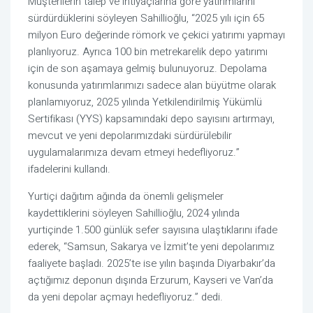
Müşterilerin talep ve ihtiyaçlarına göre yatırımlarını
sürdürdüklerini söyleyen Sahillioğlu, “2025 yılı için 65
milyon Euro değerinde römork ve çekici yatırımı yapmayı
planlıyoruz. Ayrıca 100 bin metrekarelik depo yatırımı
için de son aşamaya gelmiş bulunuyoruz. Depolama
konusunda yatırımlarımızı sadece alan büyütme olarak
planlamıyoruz, 2025 yılında Yetkilendirilmiş Yükümlü
Sertifikası (YYS) kapsamındaki depo sayısını artırmayı,
mevcut ve yeni depolarımızdaki sürdürülebilir
uygulamalarımıza devam etmeyi hedefliyoruz.”
ifadelerini kullandı.
Yurtiçi dağıtım ağında da önemli gelişmeler
kaydettiklerini söyleyen Sahillioğlu, 2024 yılında
yurtiçinde 1.500 günlük sefer sayısına ulaştıklarını ifade
ederek, “Samsun, Sakarya ve İzmit’te yeni depolarımız
faaliyete başladı. 2025’te ise yılın başında Diyarbakır’da
açtığımız deponun dışında Erzurum, Kayseri ve Van’da
da yeni depolar açmayı hedefliyoruz.” dedi.