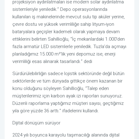
projeksiyon aydınlatmaları ise modern solar aydınlatma
sistemleriyle yeniledik.” Depo operasyonlarında
kullanılan iş makinelerinde mevcut sulu tip aküler yerine,
çevre dostu ve yüksek verimliliğe sahip lityum-iyon
bataryalara geçişler kademeli olarak yapmaya devam
ettiklerini belirten Sahillioğlu, “İç mekanlardaki 1.000’den
fazla armatür LED sistemlerle yeniledik. Tuzla’da açmayı
planladığımız 15.000 m²’lik yeni depomuz ise, enerji
verimliliği esas alınarak tasarlandı.” dedi
Sürdürülebilirliğin sadece lojistik sektöründe değil bütün
sektörlerde ve tüm dünyada gittikçe önem kazanan bir
konu olduğunu söyleyen Sahillioğlu, “Talep eden
müşterilerimiz için karbon ayak izi raporları sunuyoruz.
Düzenli raporlama yaptığımız müşteri sayısı, geçtiğimiz
yıla göre yüzde 36 arttı.” ifadelerini kullandı.
Dijital dönüşüm sürüyor
2024 yılı boyunca karayolu taşımacılığı alanında dijital