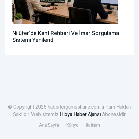
Nilüfer’de Kent Rehberi Ve İmar Sorgulama
Sistemi Yenilendi
© Copyright 2026 haberlergumushane.com.tr Tüm Hakları
Saklıdır. Web sitemiz
Hibya Haber Ajansı
Abonesidir.
Ana Sayfa
Künye
İletişim