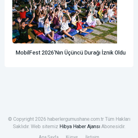
MobilFest 2026’nın Üçüncü Durağı İznik Oldu
© Copyright 2026 haberlergumushane.com.tr Tüm Hakları
Saklıdır. Web sitemiz
Hibya Haber Ajansı
Abonesidir.
Ana Sayfa
Künye
İletişim