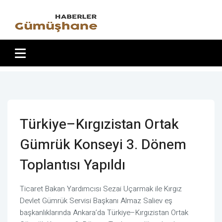
Türkiye–Kırgızistan Ortak
Gümrük Konseyi 3. Dönem
Toplantısı Yapıldı
Ticaret Bakan Yardımcısı Sezai Uçarmak ile Kırgız
Devlet Gümrük Servisi Başkanı Almaz Saliev eş
başkanlıklarında Ankara’da Türkiye–Kırgızistan Ortak