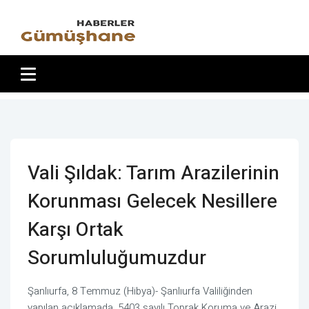
Vali Şıldak: Tarım Arazilerinin
Korunması Gelecek Nesillere
Karşı Ortak
Sorumluluğumuzdur
Şanlıurfa, 8 Temmuz (Hibya)- Şanlıurfa Valiliğinden
yapılan açıklamada, 5403 sayılı Toprak Koruma ve Arazi