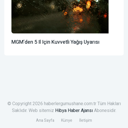
MGM’den 5 Il Için Kuvvetli Yağış Uyarısı
© Copyright 2026 haberlergumushane.com.tr Tüm Hakları
Saklıdır. Web sitemiz
Hibya Haber Ajansı
Abonesidir.
Ana Sayfa
Künye
İletişim