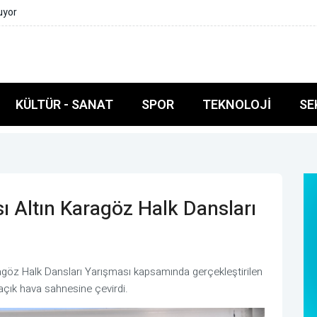
yuyor
KÜLTÜR - SANAT
SPOR
TEKNOLOJI
SE
sı Altın Karagöz Halk Dansları
agöz Halk Dansları Yarışması kapsamında gerçekleştirilen
a açık hava sahnesine çevirdi.