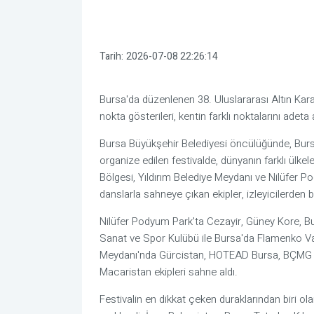
Tarih:
2026-07-08 22:26:14
Bursa'da düzenlenen 38. Uluslararası Altın Kar
nokta gösterileri, kentin farklı noktalarını adet
Bursa Büyükşehir Belediyesi öncülüğünde, Burs
organize edilen festivalde, dünyanın farklı ülke
Bölgesi, Yıldırım Belediye Meydanı ve Nilüfer P
danslarla sahneye çıkan ekipler, izleyicilerden b
Nilüfer Podyum Park'ta Cezayir, Güney Kore, B
Sanat ve Spor Kulübü ile Bursa'da Flamenko Var 
Meydanı'nda Gürcistan, HOTEAD Bursa, BÇMG D
Macaristan ekipleri sahne aldı.
Festivalin en dikkat çeken duraklarından biri olan