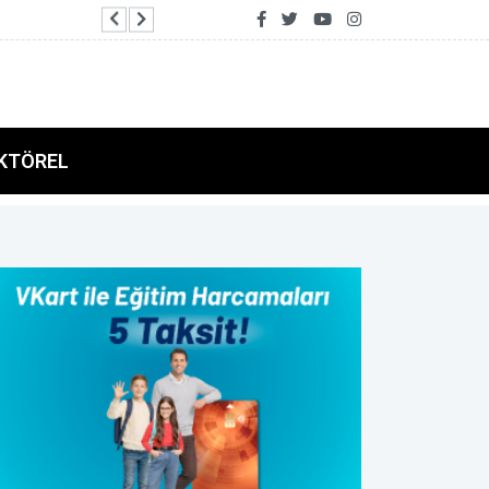
Aydın'da mobil ağız ve diş sağlığı hizmeti sürüy
KTÖREL