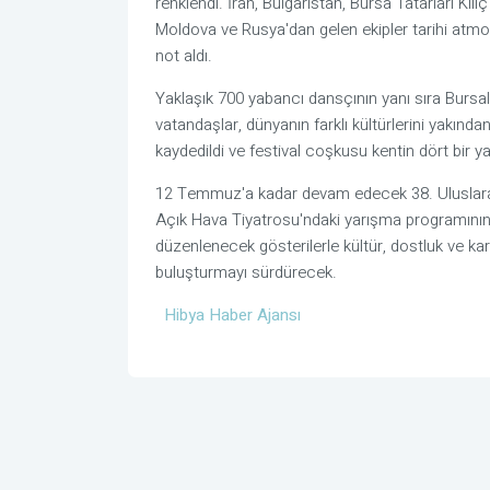
renklendi. İran, Bulgaristan, Bursa Tatarları Kıl
Moldova ve Rusya'dan gelen ekipler tarihi atmos
not aldı.
Yaklaşık 700 yabancı dansçının yanı sıra Bursalı h
vatandaşlar, dünyanın farklı kültürlerini yakından
kaydedildi ve festival coşkusu kentin dört bir ya
12 Temmuz'a kadar devam edecek 38. Uluslarara
Açık Hava Tiyatrosu'ndaki yarışma programının 
düzenlenecek gösterilerle kültür, dostluk ve kard
buluşturmayı sürdürecek.
Hibya Haber Ajansı