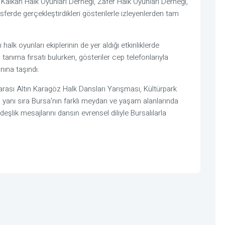
ıç Kalkan Halk Oyunları Derneği, Zafer Halk Oyunları Derneği,
ferde gerçekleştirdikleri gösterilerle izleyenlerden tam
alk oyunları ekiplerinin de yer aldığı etkinliklerde
 tanıma fırsatı bulurken, gösteriler cep telefonlarıyla
nına taşındı.
sı Altın Karagöz Halk Dansları Yarışması, Kültürpark
yanı sıra Bursa'nın farklı meydan ve yaşam alanlarında
eşlik mesajlarını dansın evrensel diliyle Bursalılarla